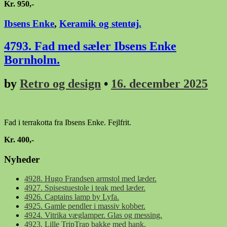
Kr. 950,-
Ibsens Enke
,
Keramik og stentøj.
4793. Fad med sæler Ibsens Enke
Bornholm.
by
Retro og design
•
16. december 2025
Fad i terrakotta fra Ibsens Enke. Fejlfrit.
Kr. 400,-
Nyheder
4928. Hugo Frandsen armstol med læder.
4927. Spisestuestole i teak med læder.
4926. Captains lamp by Lyfa.
4925. Gamle pendler i massiv kobber.
4924. Vitrika væglamper. Glas og messing.
4923. Lille TripTrap bakke med hank.