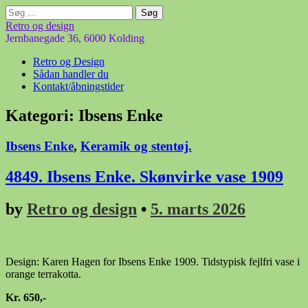
Søg
efter:
Retro og design
Jernbanegade 36, 6000 Kolding
Main
Skip
Retro og Design
to
Sådan handler du
menu
content
Kontakt/åbningstider
Kategori:
Ibsens Enke
Ibsens Enke
,
Keramik og stentøj.
4849. Ibsens Enke. Skønvirke vase 1909
by
Retro og design
•
5. marts 2026
Design: Karen Hagen for Ibsens Enke 1909. Tidstypisk fejlfri vase i
orange terrakotta.
Kr. 650,-