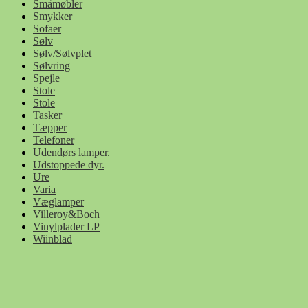
Småmøbler
Smykker
Sofaer
Sølv
Sølv/Sølvplet
Sølvring
Spejle
Stole
Stole
Tasker
Tæpper
Telefoner
Udendørs lamper.
Udstoppede dyr.
Ure
Varia
Væglamper
Villeroy&Boch
Vinylplader LP
Wiinblad