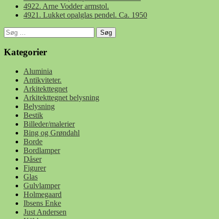
4922. Arne Vodder armstol.
4921. Lukket opalglas pendel. Ca. 1950
Søg
efter:
Kategorier
Aluminia
Antikviteter.
Arkitekttegnet
Arkitekttegnet belysning
Belysning
Bestik
Billeder/malerier
Bing og Grøndahl
Borde
Bordlamper
Dåser
Figurer
Glas
Gulvlamper
Holmegaard
Ibsens Enke
Just Andersen