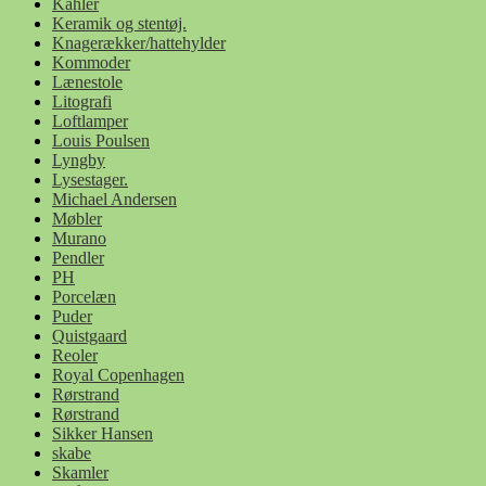
Kähler
Keramik og stentøj.
Knagerækker/hattehylder
Kommoder
Lænestole
Litografi
Loftlamper
Louis Poulsen
Lyngby
Lysestager.
Michael Andersen
Møbler
Murano
Pendler
PH
Porcelæn
Puder
Quistgaard
Reoler
Royal Copenhagen
Rørstrand
Rørstrand
Sikker Hansen
skabe
Skamler