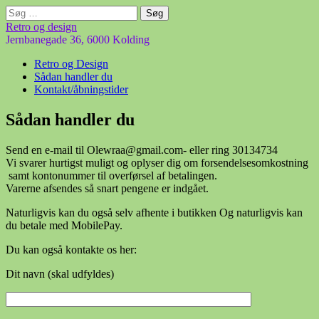
Søg
efter:
Retro og design
Jernbanegade 36, 6000 Kolding
Main
Skip
Retro og Design
to
Sådan handler du
menu
content
Kontakt/åbningstider
Sådan handler du
Send en e-mail til Olewraa@gmail.com- eller ring 30134734
Vi svarer hurtigst muligt og oplyser dig om forsendelsesomkostning
samt kontonummer til overførsel af betalingen.
Varerne afsendes så snart pengene er indgået.
Naturligvis kan du også selv afhente i butikken Og naturligvis kan
du betale med MobilePay.
Du kan også kontakte os her:
Dit navn (skal udfyldes)