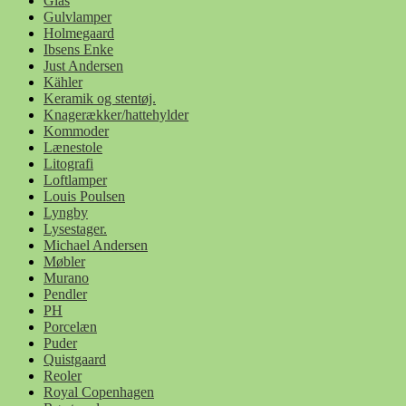
Glas
Gulvlamper
Holmegaard
Ibsens Enke
Just Andersen
Kähler
Keramik og stentøj.
Knagerækker/hattehylder
Kommoder
Lænestole
Litografi
Loftlamper
Louis Poulsen
Lyngby
Lysestager.
Michael Andersen
Møbler
Murano
Pendler
PH
Porcelæn
Puder
Quistgaard
Reoler
Royal Copenhagen