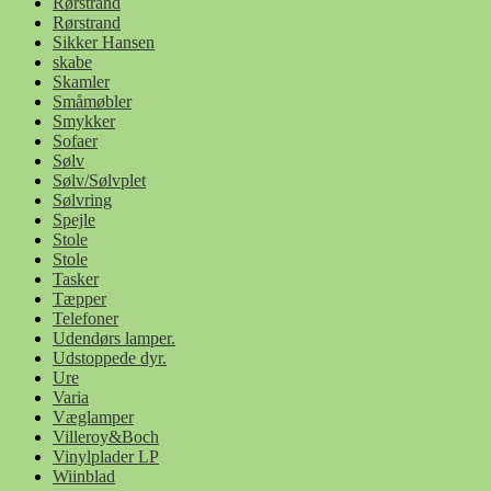
Rørstrand
Rørstrand
Sikker Hansen
skabe
Skamler
Småmøbler
Smykker
Sofaer
Sølv
Sølv/Sølvplet
Sølvring
Spejle
Stole
Stole
Tasker
Tæpper
Telefoner
Udendørs lamper.
Udstoppede dyr.
Ure
Varia
Væglamper
Villeroy&Boch
Vinylplader LP
Wiinblad