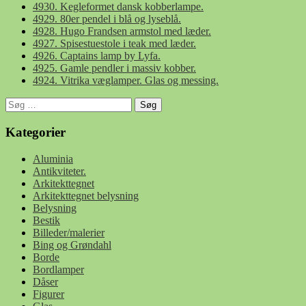
4930. Kegleformet dansk kobberlampe.
4929. 80er pendel i blå og lyseblå.
4928. Hugo Frandsen armstol med læder.
4927. Spisestuestole i teak med læder.
4926. Captains lamp by Lyfa.
4925. Gamle pendler i massiv kobber.
4924. Vitrika væglamper. Glas og messing.
Søg
efter:
Kategorier
Aluminia
Antikviteter.
Arkitekttegnet
Arkitekttegnet belysning
Belysning
Bestik
Billeder/malerier
Bing og Grøndahl
Borde
Bordlamper
Dåser
Figurer