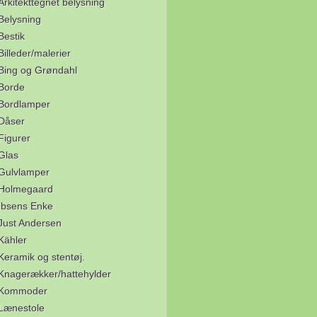
Arkitekttegnet belysning
Belysning
Bestik
Billeder/malerier
Bing og Grøndahl
Borde
Bordlamper
Dåser
Figurer
Glas
Gulvlamper
Holmegaard
Ibsens Enke
Just Andersen
Kähler
Keramik og stentøj.
Knagerækker/hattehylder
Kommoder
Lænestole