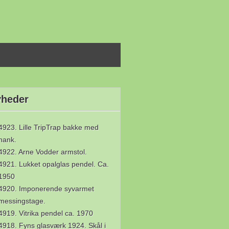
heder
4923. Lille TripTrap bakke med
hank.
4922. Arne Vodder armstol.
4921. Lukket opalglas pendel. Ca.
1950
4920. Imponerende syvarmet
messingstage.
4919. Vitrika pendel ca. 1970
4918. Fyns glasværk 1924. Skål i