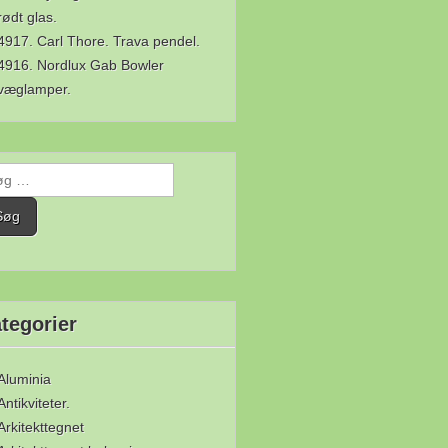
rødt glas.
4917. Carl Thore. Trava pendel.
4916. Nordlux Gab Bowler
væglamper.
g
r:
tegorier
Aluminia
Antikviteter.
Arkitekttegnet