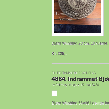
Bjørn Wiinblad 20 cm. 1970erne.
Kr. 225,-
BILLEDER/MALERIER
,
WIINBLAD
4884. Indrammet Bjø
by
Retro og design
•
15. maj 2026
Bjørn Wiinblad 56×66 i dejlige fa