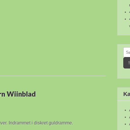
Sø
efte
rn Wiinblad
Ka
rver. Indrammet i diskret guldramme.