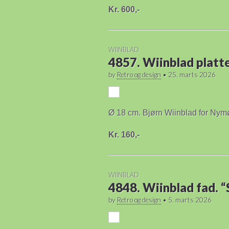
Kr. 600,-
WIINBLAD
4857. Wiinblad platt
by
Retro og design
•
25. marts 2026
Ø 18 cm. Bjørn Wiinblad for Nymø
Kr. 160,-
WIINBLAD
4848. Wiinblad fad. “
by
Retro og design
•
5. marts 2026