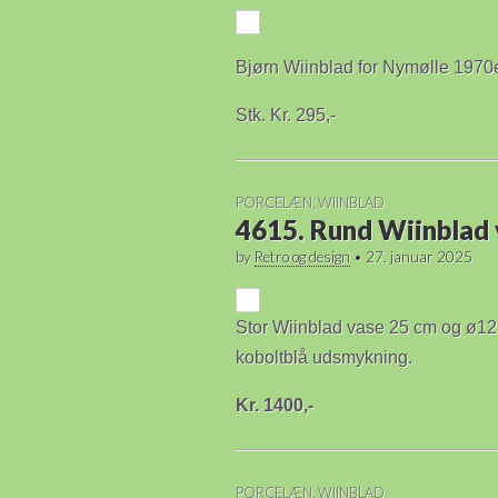
Bjørn Wiinblad for Nymølle 1970
Stk. Kr. 295,-
PORCELÆN
,
WIINBLAD
4615. Rund Wiinblad 
by
Retro og design
•
27. januar 2025
Stor Wiinblad vase 25 cm og ø12
koboltblå udsmykning.
Kr. 1400,-
PORCELÆN
,
WIINBLAD