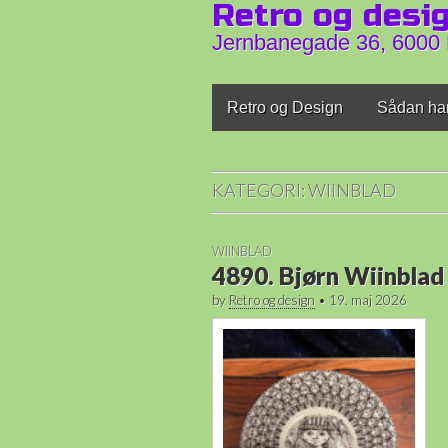
Retro og desi
Jernbanegade 36, 6000 
Main
Skip
Retro og Design
Sådan ha
to
menu
content
KATEGORI:
WIINBLAD
WIINBLAD
4890. Bjørn Wiinblad
by
Retro og design
•
19. maj 2026