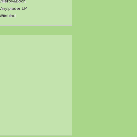
Villeroy&Boch
Vinylplader LP
Wiinblad