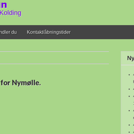
gn
Kolding
ndler du
Kontakt/åbningstider
Ny
 for Nymølle.