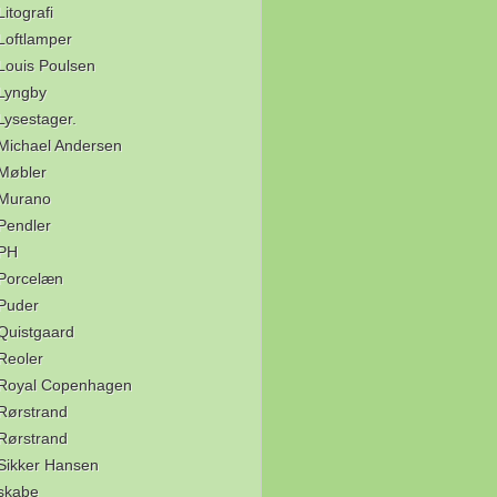
Litografi
Loftlamper
Louis Poulsen
Lyngby
Lysestager.
Michael Andersen
Møbler
Murano
Pendler
PH
Porcelæn
Puder
Quistgaard
Reoler
Royal Copenhagen
Rørstrand
Rørstrand
Sikker Hansen
skabe