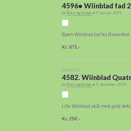
4596• Wiinblad fad 2
by
Retro og design
•
9. januar 2025
Bjørn Wiinblad fad fra Rosenthal
Kr. 675,-
WIINBLAD
4582. Wiinblad Quatr
by
Retro og design
•
9. december 2024
Lille Wiinblad skål med guld deko
Kr. 250,-