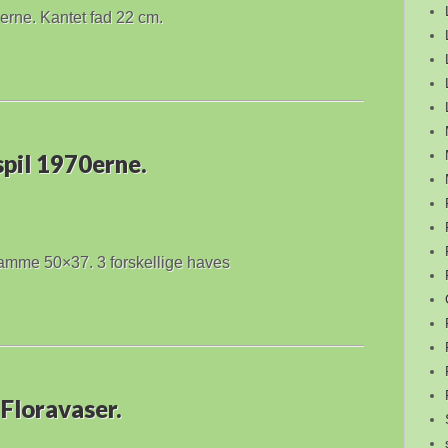
erne. Kantet fad 22 cm.
spil 1970erne.
eramme 50×37. 3 forskellige haves
Floravaser.