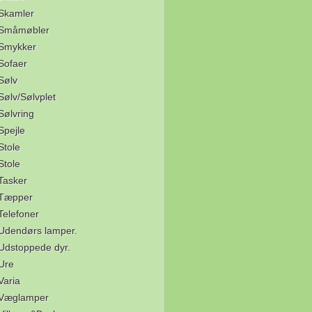
Skamler
Småmøbler
Smykker
Sofaer
Sølv
Sølv/Sølvplet
Sølvring
Spejle
Stole
Stole
Tasker
Tæpper
Telefoner
Udendørs lamper.
Udstoppede dyr.
Ure
Varia
Væglamper