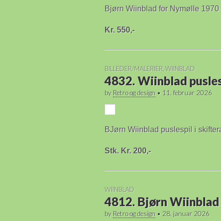
Bjørn Wiinblad for Nymølle 1970 
Kr. 550,-
BILLEDER/MALERIER
,
WIINBLAD
4832. Wiinblad pusle
by
Retro og design
•
11. februar 2026
BJørn Wiinblad puslespil i skift
Stk. Kr. 200,-
WIINBLAD
4812. Bjørn Wiinblad 
by
Retro og design
•
28. januar 2026