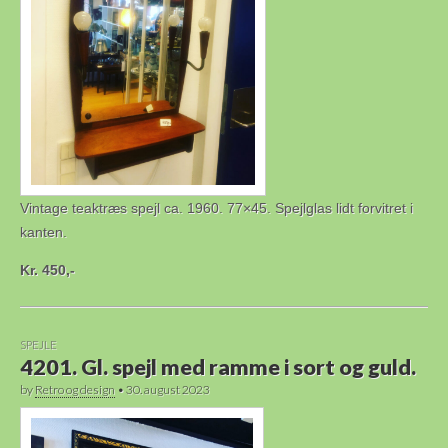
Vintage teaktræs spejl ca. 1960. 77×45. Spejlglas lidt forvitret i
kanten.
Kr. 450,-
SPEJLE
4201. Gl. spejl med ramme i sort og guld.
by
Retro og design
•
30. august 2023