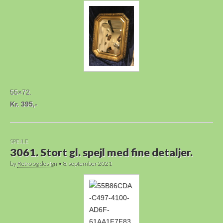
55×72.
Kr. 395,-
SPEJLE
3061. Stort gl. spejl med fine detaljer.
by
Retro og design
•
8. september 2021