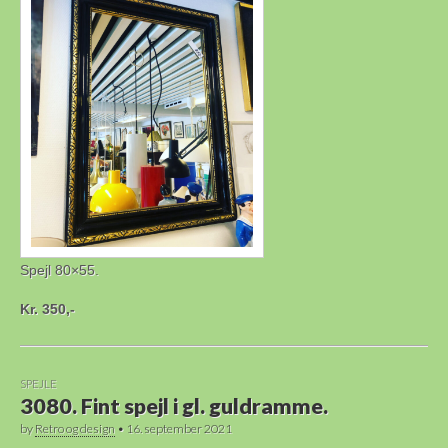
Spejl 80×55.
Kr. 350,-
SPEJLE
3080. Fint spejl i gl. guldramme.
by
Retro og design
•
16. september 2021