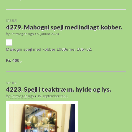
SPEJLE
4279. Mahogni spejl med indlagt kobber.
by
Retro og design
•
9. januar 2024
Mahogni spejl med kobber 1960erne. 105×52.
Kr. 400,-
SPEJLE
4223. Spejl i teaktræ m. hylde og lys.
by
Retro og design
•
19. september 2023