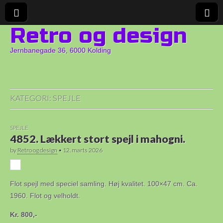
Retro og design
Jernbanegade 36, 6000 Kolding
KATEGORI:
SPEJLE
SPEJLE
4852. Lækkert stort spejl i mahogni.
by
Retro og design
•
12. marts 2026
Flot spejl med speciel samling. Høj kvalitet. 100×47 cm. Ca.
1960. Flot og velholdt.
Kr. 800,-