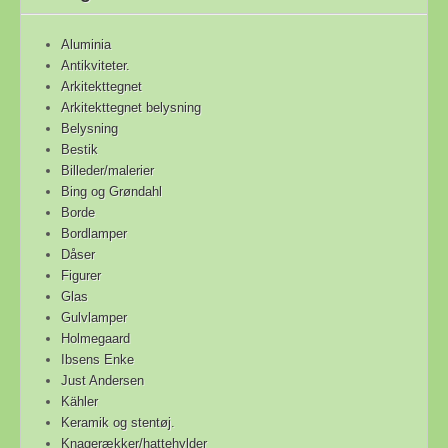
Aluminia
Antikviteter.
Arkitekttegnet
Arkitekttegnet belysning
Belysning
Bestik
Billeder/malerier
Bing og Grøndahl
Borde
Bordlamper
Dåser
Figurer
Glas
Gulvlamper
Holmegaard
Ibsens Enke
Just Andersen
Kähler
Keramik og stentøj.
Knagerækker/hattehylder