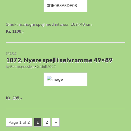
Smukt mahogni spejl med intarsia. 107×40 cm.
Kr. 1100,-
SPEJLE
1072. Nyere spejl i sølvramme 49×89
by
Retro og design
•
21. juli 2017
Kr. 295,-
Page 1 of 2
1
2
»