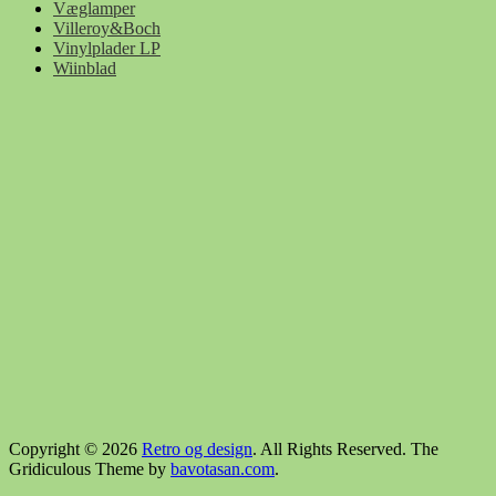
Væglamper
Villeroy&Boch
Vinylplader LP
Wiinblad
Copyright © 2026
Retro og design
. All Rights Reserved.
The
Gridiculous Theme by
bavotasan.com
.