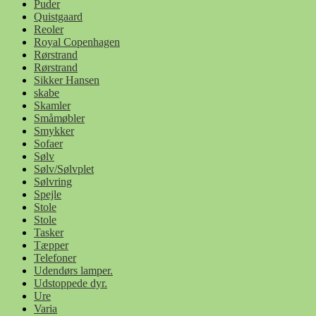
Puder
Quistgaard
Reoler
Royal Copenhagen
Rørstrand
Rørstrand
Sikker Hansen
skabe
Skamler
Småmøbler
Smykker
Sofaer
Sølv
Sølv/Sølvplet
Sølvring
Spejle
Stole
Stole
Tasker
Tæpper
Telefoner
Udendørs lamper.
Udstoppede dyr.
Ure
Varia