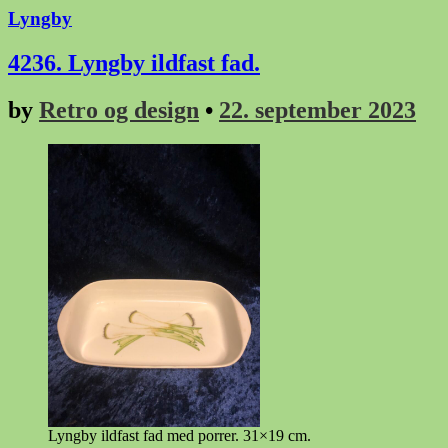
Lyngby
4236. Lyngby ildfast fad.
by
Retro og design
•
22. september 2023
Lyngby ildfast fad med porrer. 31×19 cm.