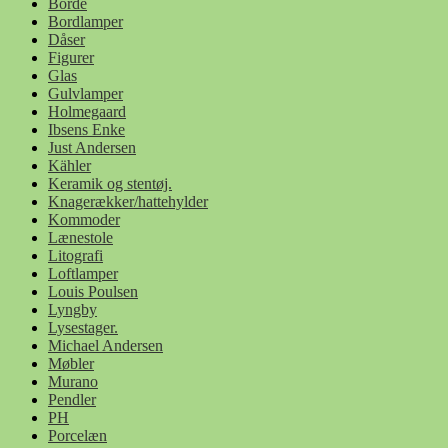
Borde
Bordlamper
Dåser
Figurer
Glas
Gulvlamper
Holmegaard
Ibsens Enke
Just Andersen
Kähler
Keramik og stentøj.
Knagerækker/hattehylder
Kommoder
Lænestole
Litografi
Loftlamper
Louis Poulsen
Lyngby
Lysestager.
Michael Andersen
Møbler
Murano
Pendler
PH
Porcelæn