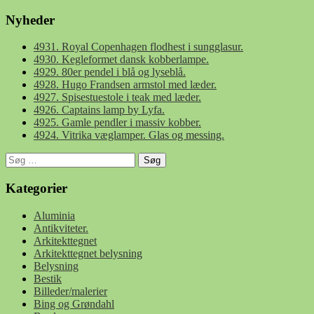
Nyheder
4931. Royal Copenhagen flodhest i sungglasur.
4930. Kegleformet dansk kobberlampe.
4929. 80er pendel i blå og lyseblå.
4928. Hugo Frandsen armstol med læder.
4927. Spisestuestole i teak med læder.
4926. Captains lamp by Lyfa.
4925. Gamle pendler i massiv kobber.
4924. Vitrika væglamper. Glas og messing.
Søg
efter:
Kategorier
Aluminia
Antikviteter.
Arkitekttegnet
Arkitekttegnet belysning
Belysning
Bestik
Billeder/malerier
Bing og Grøndahl