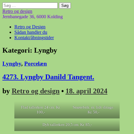
Søg
efter:
Retro og design
Jernbanegade 36, 6000 Kolding
Main
Skip
Retro og Design
to
Sådan handler du
menu
content
Kontakt/åbningstider
Kategori:
Lyngby
Lyngby
,
Porcelæn
4273. Lyngby Danild Tangent.
by
Retro og design
•
18. april 2024
Flad tallerken 24 cm. Kr.
Smørebrik. m. lidt slitage.
100,-
Kr. 50,-
Dyb tallerken 20,5 cm. Kr. 85,-