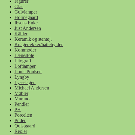
Figurer
Glas
Gulvlamper
Holmegaard
Ibsens Enke
Just Andersen
Kähler
Keramik og stentøj.
Knagerækker/hattehylder
Kommoder
Lænestole
Litografi
Loftlamper
Louis Poulsen
Lyngby
Lysestager.
Michael Andersen
Møbler
Murano
Pendler
PH
Porcelæn
Puder
Quistgaard
Reoler