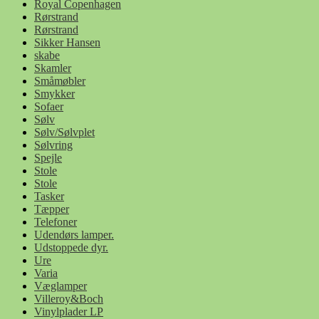
Royal Copenhagen
Rørstrand
Rørstrand
Sikker Hansen
skabe
Skamler
Småmøbler
Smykker
Sofaer
Sølv
Sølv/Sølvplet
Sølvring
Spejle
Stole
Stole
Tasker
Tæpper
Telefoner
Udendørs lamper.
Udstoppede dyr.
Ure
Varia
Væglamper
Villeroy&Boch
Vinylplader LP