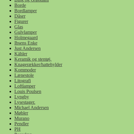
Borde
Bordlamper
Dåser
Figurer
Glas
Gulvlamper
Holmegaard
Ibsens Enke
Just Andersen
Kähler
Keramik og stentøj.
Knagerækker/hattehylder
Kommoder
Lænestole
Litografi
Loftlamper
Louis Poulsen
Lyngby
Lysestager.
Michael Andersen
Møbler
Murano
Pendler
PH