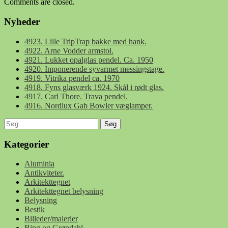
Comments are closed.
Nyheder
4923. Lille TripTrap bakke med hank.
4922. Arne Vodder armstol.
4921. Lukket opalglas pendel. Ca. 1950
4920. Imponerende syvarmet messingstage.
4919. Vitrika pendel ca. 1970
4918. Fyns glasværk 1924. Skål i rødt glas.
4917. Carl Thore. Trava pendel.
4916. Nordlux Gab Bowler væglamper.
Søg
efter:
Kategorier
Aluminia
Antikviteter.
Arkitekttegnet
Arkitekttegnet belysning
Belysning
Bestik
Billeder/malerier
Bing og Grøndahl