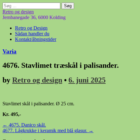
Søg
efter:
Retro og design
Jernbanegade 36, 6000 Kolding
Main
Skip
Retro og Design
to
Sådan handler du
menu
content
Kontakt/åbningstider
Varia
4676. Stavlimet træskål i palisander.
by
Retro og design
•
6. juni 2025
Stavlimet skål i palisander. Ø 25 cm.
Kr. 495,-
Post
← 4675. Danico skål.
4677. Lågkrukke i keramik med blå glasur. →
navigation