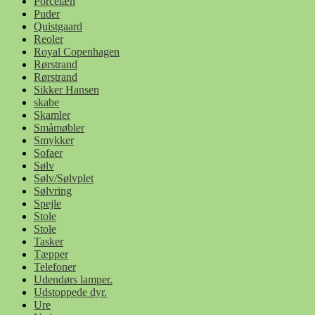
Porcelæn
Puder
Quistgaard
Reoler
Royal Copenhagen
Rørstrand
Rørstrand
Sikker Hansen
skabe
Skamler
Småmøbler
Smykker
Sofaer
Sølv
Sølv/Sølvplet
Sølvring
Spejle
Stole
Stole
Tasker
Tæpper
Telefoner
Udendørs lamper.
Udstoppede dyr.
Ure